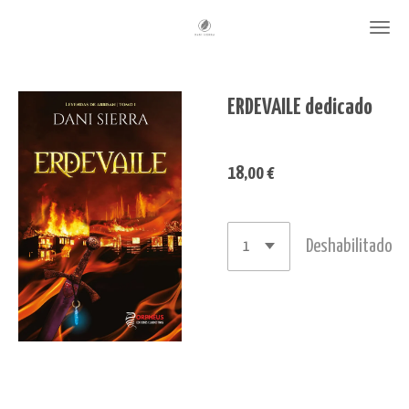
Ir
al
contenido
ERDEVAILE dedicado
principal
18,00 €
Deshabilitado