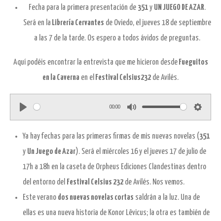
Fecha para la primera presentación de
351
y
UN JUEGO DE AZAR
.
Será en la
Librería Cervantes
de Oviedo, el jueves 18 de septiembre
a las 7 de la tarde. Os espero a todos ávidos de preguntas.
Aquí podéis encontrar la entrevista que me hicieron desde
Fueguitos
en la Caverna
en el
Festival Celsius232
de Avilés.
00:00
P
M
S
l
u
e
Ya hay fechas para las primeras firmas de mis nuevas novelas (
351
a
t
t
y
Un Juego de Azar
). Será el miércoles 16 y el jueves 17 de julio de
y
e
t
17h a 18h en la caseta de Orpheus Ediciones Clandestinas dentro
i
del entorno del
Festival Celsius 232
de Avilés. Nos vemos.
n
Este verano
dos nuevas novelas cortas
saldrán a la luz. Una de
g
ellas es una nueva historia de Konor Lêvicus; la otra es también de
s